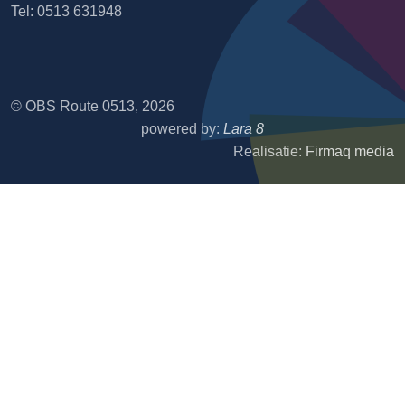
Tel: 0513 631948
© OBS Route 0513, 2026
powered by:
Lara 8
Realisatie:
Firmaq media