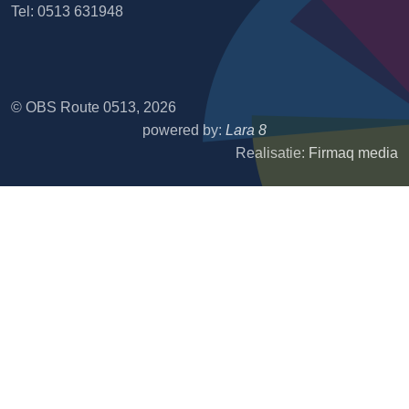
Tel: 0513 631948
© OBS Route 0513, 2026
powered by:
Lara 8
Realisatie:
Firmaq media