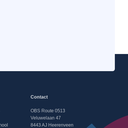
Contact
8
OBS Route 0513
Veluwelaan 47
hool
8443 AJ Heerenveen