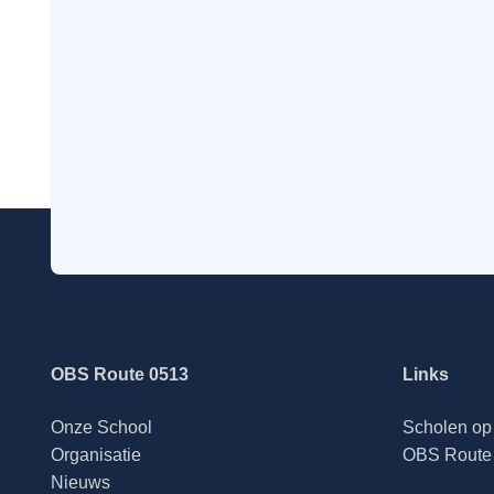
OBS Route 0513
Links
Onze School
Scholen op 
Organisatie
OBS Route 
Nieuws