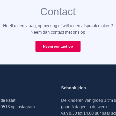
Contact
Heeft u een vraag, opmerking of wilt u een afspraak maken?
Neem dan contact met ons op
Neem contact op
Schooltijden
de kaart
De kinderen van groep 1 t/m 
0513 op Instagram
gaan 5 dagen in de week
van 8.30 tot 14.00 uur naar sc