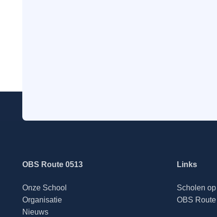
OBS Route 0513
Links
Onze School
Scholen op 
Organisatie
OBS Route 
Nieuws