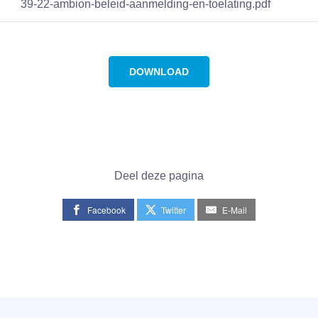
39-22-ambion-beleid-aanmelding-en-toelating.pdf
DOWNLOAD
Deel deze pagina
Facebook
Twitter
E-Mail