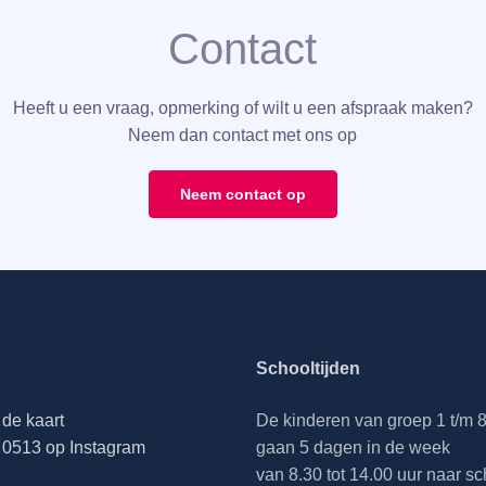
Contact
Heeft u een vraag, opmerking of wilt u een afspraak maken?
Neem dan contact met ons op
Neem contact op
Schooltijden
de kaart
De kinderen van groep 1 t/m 
0513 op Instagram
gaan 5 dagen in de week
van 8.30 tot 14.00 uur naar sc