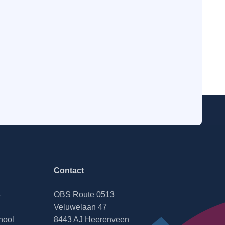
Contact
8
OBS Route 0513
Veluwelaan 47
hool
8443 AJ Heerenveen