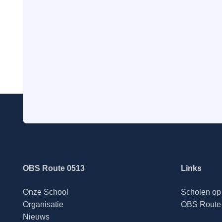
OBS Route 0513
Links
Onze School
Scholen op 
Organisatie
OBS Route 
Nieuws