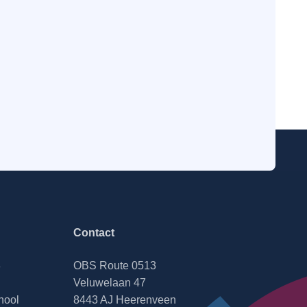
Contact
8
OBS Route 0513
Veluwelaan 47
hool
8443 AJ Heerenveen