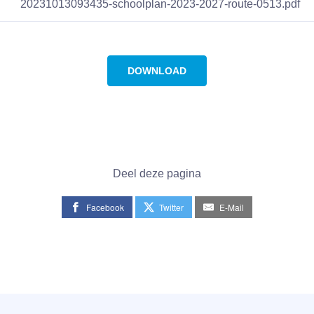
20231013093435-schoolplan-2023-2027-route-0513.pdf
DOWNLOAD
Deel deze pagina
Facebook
Twitter
E-Mail