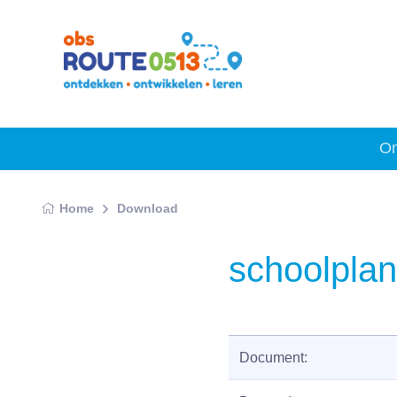
On
Home
Download
schoolpla
Document: