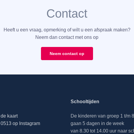
Contact
Heeft u een vraag, opmerking of wilt u een afspraak maken?
Neem dan contact met ons op
Neem contact op
Schooltijden
de kaart
De kinderen van groep 1 t/m 
0513 op Instagram
gaan 5 dagen in de week
van 8.30 tot 14.00 uur naar sc