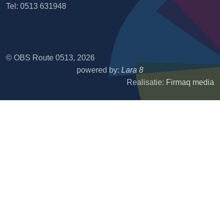
Tel: 0513 631948
© OBS Route 0513, 2026
powered by:
Lara 8
Realisatie:
Firmaq media