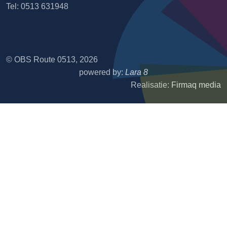
Tel: 0513 631948
© OBS Route 0513, 2026
powered by:
Lara 8
Realisatie:
Firmaq media